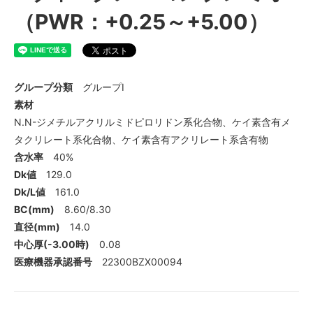
8.60mm
（PWR：+0.25～+5.00）
8.60mm
8.60mm
8.60mm
グループ分類
グループⅠ
素材
N.N-ジメチルアクリルミドピロリドン系化合物、ケイ素含有メ
タクリレート系化合物、ケイ素含有アクリレート系含有物
含水率
40%
Dk値
129.0
Dk/L値
161.0
BC(mm)
8.60/8.30
直径(mm)
14.0
中心厚(-3.00時)
0.08
医療機器承認番号
22300BZX00094