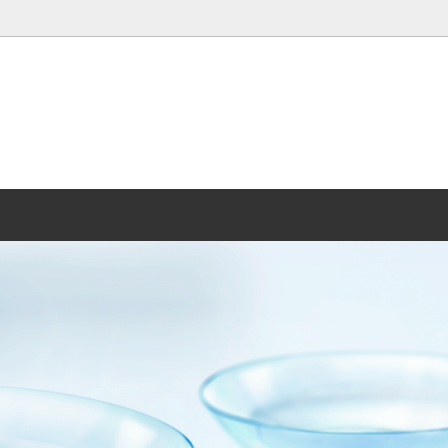
ィーク
製薬
遠近両用