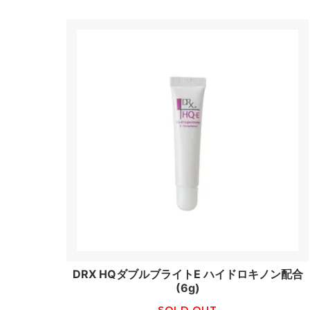
DRX HQダブルブライトE ハイドロキノン配合
(6g)
SOLD OUT